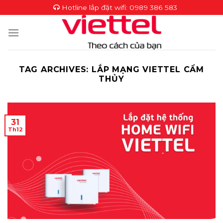
Skip
Hotline lắp đặt wifi:
0989 386 583
to
content
TAG ARCHIVES:
LẮP MẠNG VIETTEL CẨM
THỦY
31
Th12