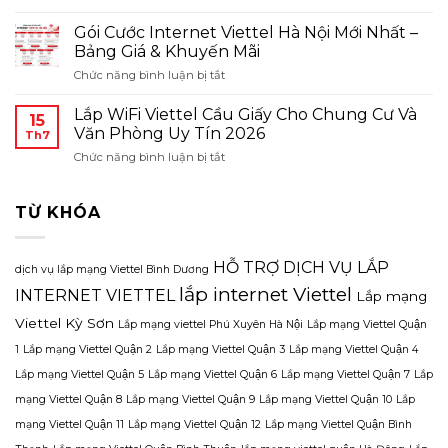
Nên
Nghiệp
Phí
Chọn
&
Gói Cước Internet Viettel Hà Nội Mới Nhất –
Mới
Gói
Văn
Bảng Giá & Khuyến Mãi
Nhất
Internet
Phòng
2026
ở
Chức năng bình luận bị tắt
Viettel
Nên
Gói
Gia
Chọn
Cước
Đình
Lắp WiFi Viettel Cầu Giấy Cho Chung Cư Và
Loại
15
Internet
Nào?
Văn Phòng Uy Tín 2026
Nào?
Th7
Viettel
Tư
ở
Chức năng bình luận bị tắt
Hà
Vấn
Lắp
Nội
Theo
WiFi
Mới
Nhu
Viettel
TỪ KHÓA
Nhất
Cầu
Cầu
–
2026
Giấy
Bảng
Cho
Giá
HỖ TRỢ DỊCH VỤ LẮP
dịch vụ lắp mạng Viettel Bình Dương
Chung
&
lắp internet Viettel
Cư
INTERNET VIETTEL
Lắp mạng
Khuyến
Và
Mãi
Viettel Kỳ Sơn
Lắp mạng viettel Phú Xuyên Hà Nội
Lắp mạng Viettel Quận
Văn
Phòng
1
Lắp mạng Viettel Quận 2
Lắp mạng Viettel Quận 3
Lắp mạng Viettel Quận 4
Uy
Lắp mạng Viettel Quận 5
Lắp mạng Viettel Quận 6
Lắp mạng Viettel Quận 7
Lắp
Tín
2026
mạng Viettel Quận 8
Lắp mạng Viettel Quận 9
Lắp mạng Viettel Quận 10
Lắp
mạng Viettel Quận 11
Lắp mạng Viettel Quận 12
Lắp mạng Viettel Quận Bình