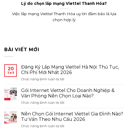
Lý do chọn lắp mạng Viettel Thanh Hóa?
Việc lắp mạng Viettel Thanh Hóa uy tín đảm bảo là lựa
chọn hợp lý
BÀI VIẾT MỚI
Đăng Ký Lắp Mạng Viettel Hà Nội: Thủ Tục,
20
Chi Phí Mới Nhất 2026
Th7
ở
Chức năng bình luận bị tắt
Đăng
Ký
Gói Internet Viettel Cho Doanh Nghiệp &
Lắp
Văn Phòng Nên Chọn Loại Nào?
Mạng
ở
Chức năng bình luận bị tắt
Viettel
Gói
Hà
Internet
Nội:
Nên Chọn Gói Internet Viettel Gia Đình Nào?
Viettel
Thủ
Tư Vấn Theo Nhu Cầu 2026
Cho
Tục,
ở
Chức năng bình luận bị tắt
Doanh
Chi