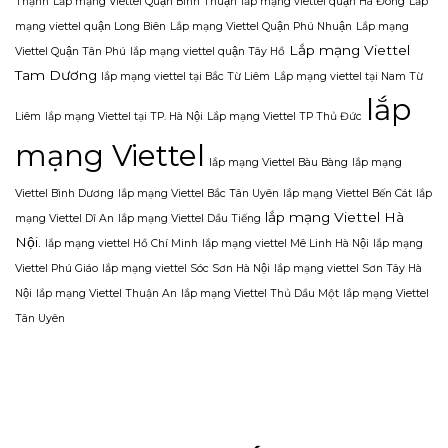
Thạnh
Lắp mạng Viettel Quận Bình Thuận
lắp mạng viettel quận Hà Đông
Lắp
mạng viettel quận Long Biên
Lắp mạng Viettel Quận Phú Nhuận
Lắp mạng
Lắp mạng Viettel
Viettel Quận Tân Phú
lắp mạng viettel quận Tây Hồ
Tam Dương
lắp mạng viettel tại Bắc Từ Liêm
Lắp mạng viettel tại Nam Từ
lắp
Liêm
lắp mạng Viettel tại TP. Hà Nội
Lắp mạng Viettel TP Thủ Đức
mạng Viettel
lắp mạng Viettel Bàu Bàng
lắp mạng
Viettel Bình Dương
lắp mạng Viettel Bắc Tân Uyên
lắp mạng Viettel Bến Cát
lắp
lắp mạng Viettel Hà
mạng Viettel Dĩ An
lắp mạng Viettel Dầu Tiếng
Nội.
lắp mạng viettel Hồ Chí Minh
lắp mạng viettel Mê Linh Hà Nội
lắp mạng
Viettel Phú Giáo
lắp mạng viettel Sóc Sơn Hà Nội
lắp mạng viettel Sơn Tây Hà
Nội
lắp mạng Viettel Thuận An
lắp mạng Viettel Thủ Dầu Một
lắp mạng Viettel
Tân Uyên