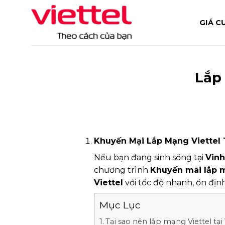
Skip
to
GIÁ C
content
Lắp
Khuyến Mại Lắp Mạng Viettel 
Nếu bạn đang sinh sống tại
Vin
chương trình
Khuyến mãi lắp m
Viettel
với tốc độ nhanh, ổn định 
Mục Lục
Tại sao nên lắp mạng Viettel t