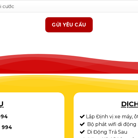
Ụ
DỊCH
994
Lắp Định vị xe máy, ô
Bộ phát wifi di động
 994
Di Động Trả Sau