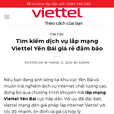
Skip
Hotline lắp đặt wifi:
0989 386 583
to
content
TIN TỨC
Tìm kiếm dịch vụ lắp mạng
Viettel Yên Bái giá rẻ đảm bảo
POSTED ON
30 THÁNG 12, 2024
BY
ADMIN
Nếu bạn đang sinh sống tại khu vực Yên Bái và
muốn trải nghiệm dịch vụ internet chất lượng cao,
đừng bỏ qua chương trình khuyến mãi
lắp mạng
Viettel Yên Bái
cực hấp dẫn. Với ưu đãi đặc biệt,
Viettel mang đến giải pháp lắp internet Viettel với
tốc độ nhanh, ổn định và giá cả hợp lý.